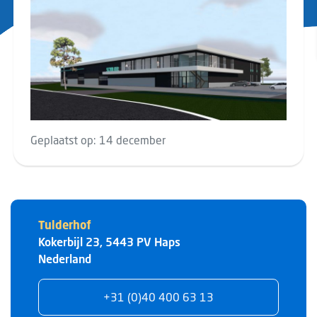
Geplaatst op:
14 december
Tulderhof
Kokerbijl 23
,
5443 PV
Haps
Nederland
+31 (0)40 400 63 13